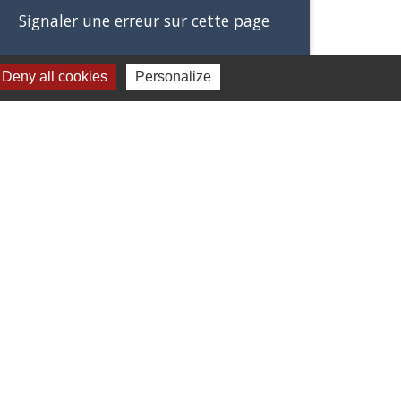
Signaler une erreur sur cette page
Deny all cookies
Personalize
Jumelages
Stetten Im Remstal (Allemagne)