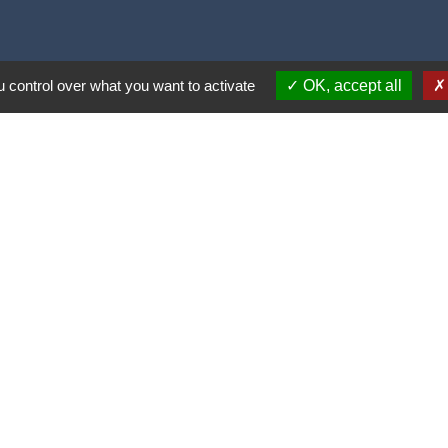
 control over what you want to activate
OK, accept all
Liens
Covoiturage Mobisavoie
Le Parc des Bauges
Qualité de l'air
Tourisme Coeur de Savoie
Trafic en temps réél en Savoie