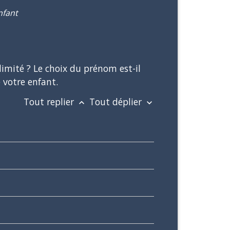
nfant
imité ? Le choix du prénom est-il
 votre enfant.
Tout replier
Tout déplier
keyboard_arrow_up
keyboard_arrow_down