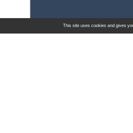
This site uses cookies and gives you
Contacts
Commune de Saint-Pierre d’Albigny
31 rue Auguste Domenget - Mail :
mairie@mairie-stpierredalbigny.fr
73250 Saint-Pierre-d'Albigny - FRANCE
+33 4 79 28 50 23