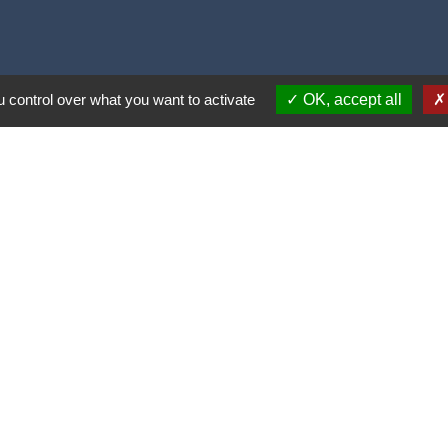
 control over what you want to activate
OK, accept all
es, sexuelles ou psychologiques)
open_in_new
Liens