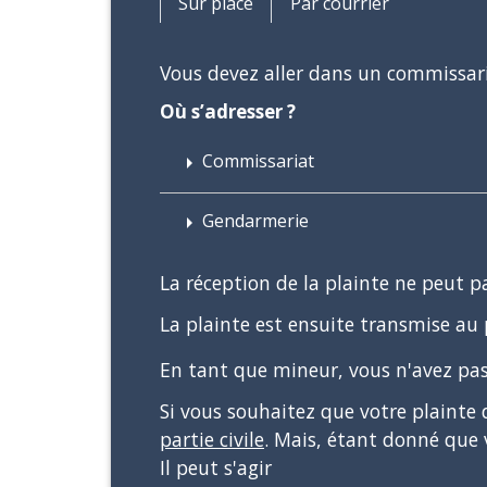
Sur place
Par courrier
Vous devez aller dans un commissari
Où s’adresser ?
Commissariat
arrow_right
Gendarmerie
arrow_right
La réception de la plainte ne peut pa
La plainte est ensuite transmise au 
En tant que mineur, vous n'avez pa
Si vous souhaitez que votre plainte
partie civile
. Mais, étant donné que
Il peut s'agir