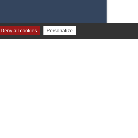
Deny all cookies
Personalize
Signaler une erreur sur cette page
Jumelages