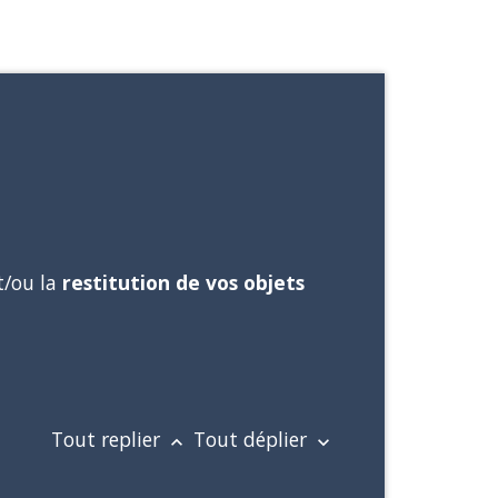
t/ou la
restitution de vos objets
Tout replier
Tout déplier
keyboard_arrow_up
keyboard_arrow_down