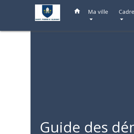
home
Ma ville
Cadre
Guide des dé