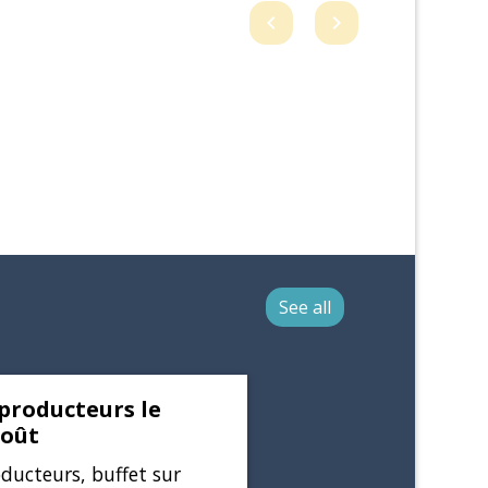
chevron_left
chevron_right
Previous
Next
See all
producteurs le
août
ducteurs, buffet sur