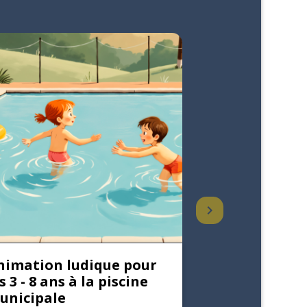
keyboard_arrow_right
nimation ludique pour
Lire et Crée
s 3 - 8 ans à la piscine
août 2026
unicipale
.