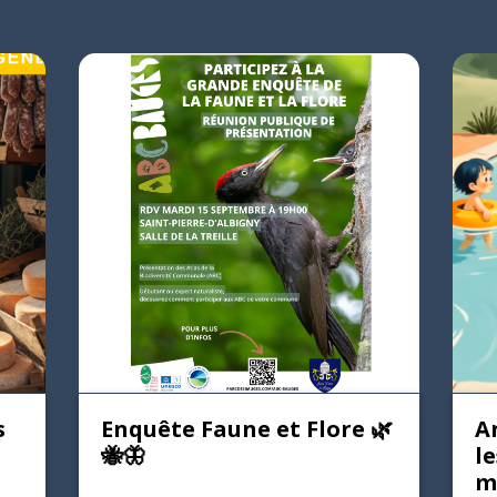
s
Enquête Faune et Flore 🌿
A
🐝🦋
le
m