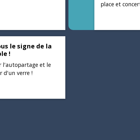
place et concer
us le signe de la
le !
r l'autopartage et le
 d'un verre !