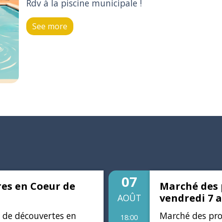
.
See more
07
res en Coeur de
Marché des 
vendredi 7 
AOÛT
e de découvertes en
Marché des pro
18:00