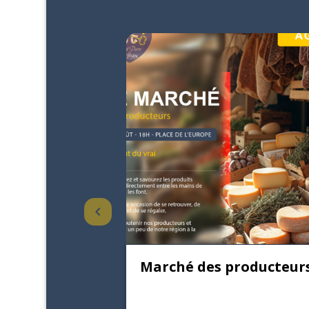
keyboard_arrow_left
Marché des producteur