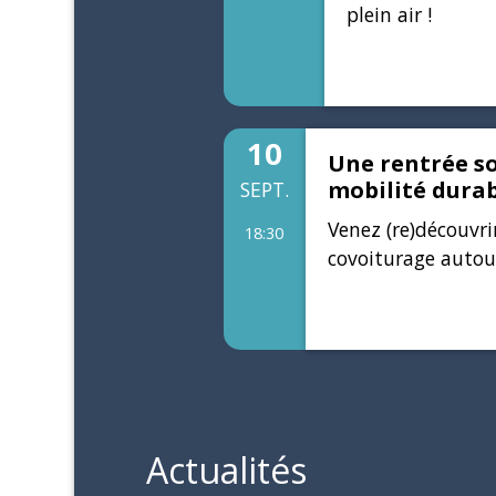
plein air !
10
Une rentrée so
mobilité durab
SEPT.
Venez (re)découvri
18:30
covoiturage autour
Actualités