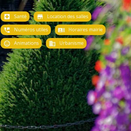
Santé
Location des salles
local_hospital
store
Numéros utiles
Horaires mairie
perm_phone_msg
recent_actors
Animations
Urbanisme
sentiment_satisfied_alt
business