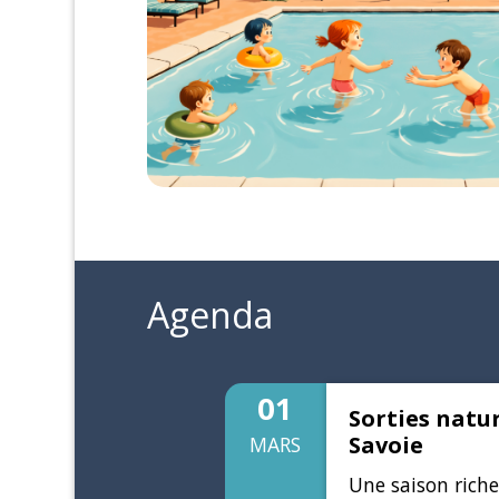
Agenda
01
Sorties natu
Savoie
MARS
Une saison rich