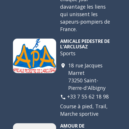
davantage les liens
qui unissent les
sapeurs-pompiers de
France.
AMICALE PEDESTRE DE
L'ARCLUSAZ
Sports
18 rue Jacques
location_on
Marret
73250 Saint-
Pierre-d'Albigny
+33 7 55 62 18 98
phone
Course à pied, Trail,
Marche sportive
AMOUR DE