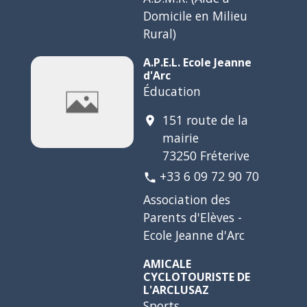
Domicile en Milieu
Rural)
A.P.E.L. Ecole Jeanne
d'Arc
Éducation
151 route de la
location_on
mairie
73250 Fréterive
+33 6 09 72 90 70
phone
Association des
Parents d'Elèves -
Ecole Jeanne d'Arc
AMICALE
CYCLOTOURISTE DE
L'ARCLUSAZ
Sports