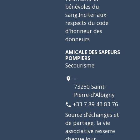
bénévoles du
sang.Inciter aux
respects du code
d'honneur des
donneurs
AMICALE DES SAPEURS
POMPIERS
Secourisme
-
location_on
73250 Saint-
Pierre-d'Albigny
+33 7 89 43 83 76
phone
Source d'échanges et
de partage, la vie
associative resserre
chaque jour