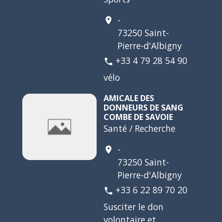
-
location_on
73250 Saint-
Pierre-d'Albigny
+33 4 79 28 54 90
phone
vélo
AMICALE DES
DONNEURS DE SANG
COMBE DE SAVOIE
Santé / Recherche
-
location_on
73250 Saint-
Pierre-d'Albigny
+33 6 22 89 70 20
phone
Susciter le don
volontaire et