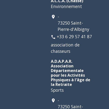
A.C.C.A. (Chasse)
Environnement
-
location_on
73250 Saint-
Pierre-d'Albigny
+33 6 29 57 41 87
phone
association de
chasseurs
A.D.A.P.A.R.
Association
Départementale
pour les Activités
Physiques à l'âge de
la Retraite
Sports
-
location_on
73250 Saint-