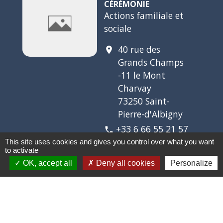
CÉRÉMONIE
Actions familiale et
sociale
40 rue des
location_on
Grands Champs
-11 le Mont
Charvay
73250 Saint-
Pierre-d'Albigny
+33 6 66 55 21 57
phone
This site uses cookies and gives you control over what you want
Accompagnement
to activate
lors des cérémonies
OK, accept all
Deny all cookies
Personalize
de mariage
ANACR Coeur de
Savoie
Anciens