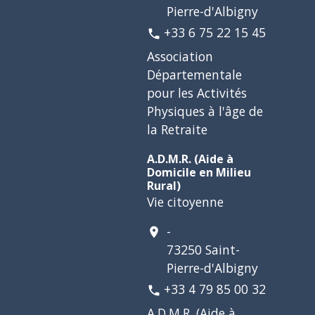
Pierre-d'Albigny
+33 6 75 22 15 45
phone
Association
Départementale
pour les Activités
Physiques à l'âge de
la Retraite
A.D.M.R. (Aide à
Domicile en Milieu
Rural)
Vie citoyenne
-
location_on
73250 Saint-
Pierre-d'Albigny
+33 4 79 85 00 32
phone
A.D.M.R. (Aide à