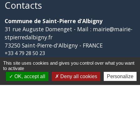
Contacts
Commune de Saint-Pierre d’Albigny
31 rue Auguste Domenget - Mail : mairie@mairie-
stpierredalbigny.fr
73250 Saint-Pierre-d'Albigny - FRANCE
+33 4 79 28 50 23
This site uses cookies and gives you control over what you want
to activate
Liens
OK, accept all
Deny all cookies
Personalize
Covoiturage Mobisavoie
Le Parc des Bauges
Qualité de l'air
Tourisme Coeur de Savoie
Trafic en temps réél en Savoie
Jumelages