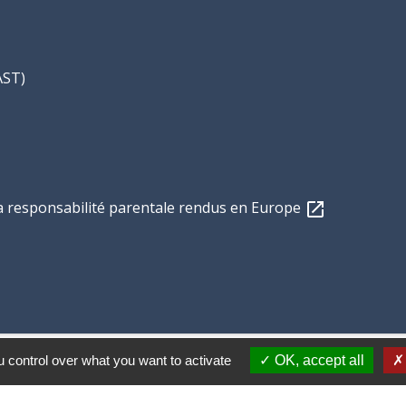
AST)
a responsabilité parentale rendus en Europe
open_in_new
 control over what you want to activate
OK, accept all