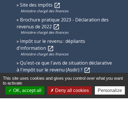
Site des impôts
open_in_new
Ministère chargé des finances
Brochure pratique 2023 - Déclaration des
revenus de 2022
open_in_new
Ministère chargé des finances
Impôt sur le revenu : dépliants
d'information
open_in_new
Ministère chargé des finances
Qu'est-ce que l'avis de situation déclarative
à l'impôt sur le revenu (Asdir) ?
open_in_new
Ministère chargé des finances
This site uses cookies and gives you control over what you want
to activate
OK, accept all
Deny all cookies
Personalize
Signaler une erreur sur cette page