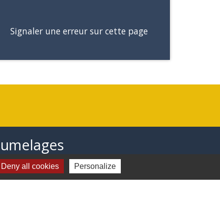
Signaler une erreur sur cette page
Jumelages
Stetten Im Remstal (Allemagne)
Deny all cookies
Personalize