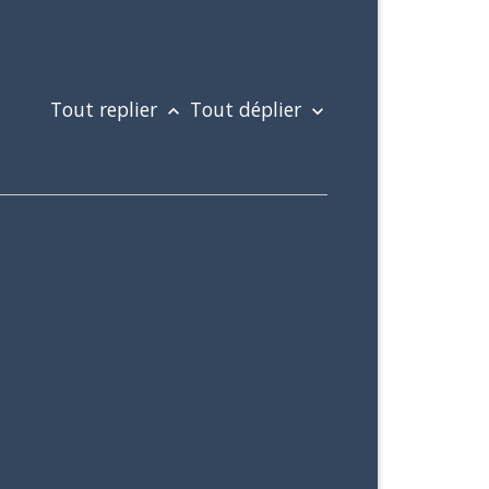
Tout replier
Tout déplier
keyboard_arrow_up
keyboard_arrow_down