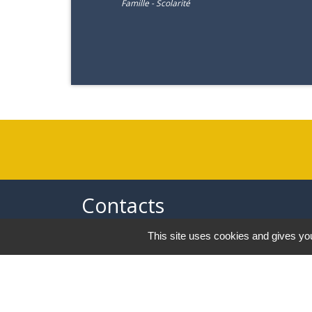
Famille - Scolarité
Contacts
This site uses cookies and gives you
Commune de Saint-Pierre d’Albigny
31 rue Auguste Domenget - Mail :
mairie@mairie-stpierredalbigny.fr
73250 Saint-Pierre-d'Albigny - FRANCE