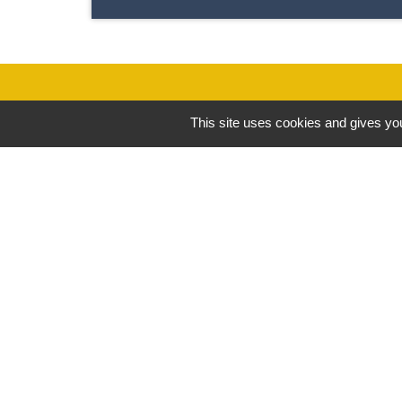
This site uses cookies and gives you
Contacts
Commune de Saint-Pierre d’Albigny
31 rue Auguste Domenget - Mail :
mairie@mairie-stpierredalbigny.fr
73250 Saint-Pierre-d'Albigny - FRANCE
+33 4 79 28 50 23
-
Mentions légales
Politique de confidential