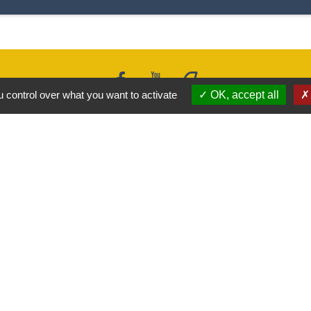
 control over what you want to activate
OK, accept all
Liens
Covoiturage Mobisavoie
Le Parc des Bauges
Qualité de l'air
Tourisme Coeur de Savoie
Trafic en temps réél en Savoie
-
-
-
ité
Accessibilité
Plan du site
Gestion des cookies