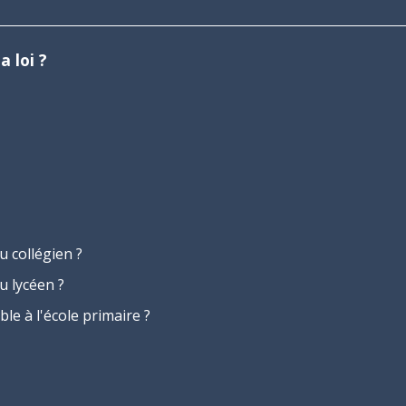
a loi ?
u collégien ?
u lycéen ?
le à l'école primaire ?