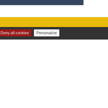
Deny all cookies
Personalize
Jumelages
Stetten Im Remstal (Allemagne)