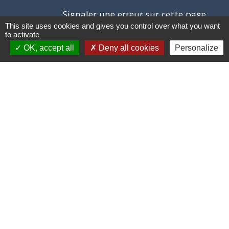
Signaler une erreur sur cette page
This site uses cookies and gives you control over what you want
to activate
OK, accept all
Deny all cookies
Personalize
Contacts
Commune de Saint-Pierre d’Albigny
31 rue Auguste Domenget - Mail : mairie@mairie-
stpierredalbigny.fr
73250 Saint-Pierre-d'Albigny - FRANCE
+33 4 79 28 50 23