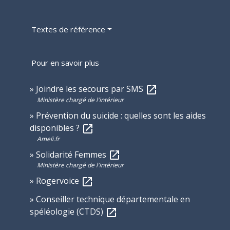
Textes de référence
Pour en savoir plus
Joindre les secours par SMS
open_in_new
Ministère chargé de l'intérieur
Prévention du suicide : quelles sont les aides
disponibles ?
open_in_new
Ameli.fr
Solidarité Femmes
open_in_new
Ministère chargé de l'intérieur
Rogervoice
open_in_new
Conseiller technique départementale en
spéléologie (CTDS)
open_in_new