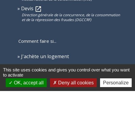
Devis
open_in_new
Direction générale de la concurrence, de la consommation
et de la répression des fraudes (DGCCRF)
Comment faire si...
J'achète un logement
This site uses cookies and gives you control over what you want
Signaler une erreur sur cette page
to activate
OK, accept all
Deny all cookies
Personalize