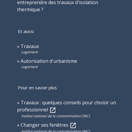
entreprendre des travaux d'isolation
thermique ?
Et aussi
Travaux
Logement
Autorisation d'urbanisme
Logement
Pour en savoir plus
Travaux : quelques conseils pour choisir un
professionnel
open_in_new
Institut national de la consommation (INC)
Changer ses fenêtres
open_in_new
Institut national de la consommation (INC)