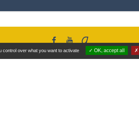
 control over what you want to activate
OK, accept all
Liens
Covoiturage Mobisavoie
Le Parc des Bauges
Qualité de l'air
Tourisme Coeur de Savoie
Trafic en temps réél en Savoie
-
-
-
ité
Accessibilité
Plan du site
Gestion des cookies