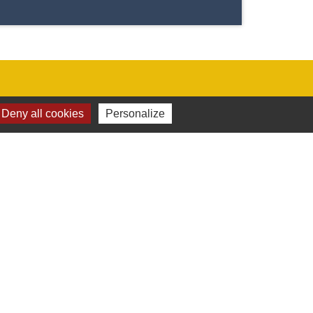
Deny all cookies
Personalize
Jumelages
Stetten Im Remstal (Allemagne)