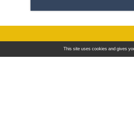
This site uses cookies and gives you
Contacts
Commune de Saint-Pierre d’Albigny
31 rue Auguste Domenget - Mail :
mairie@mairie-stpierredalbigny.fr
73250 Saint-Pierre-d'Albigny - FRANCE
+33 4 79 28 50 23
-
Mentions légales
Politique de confidential