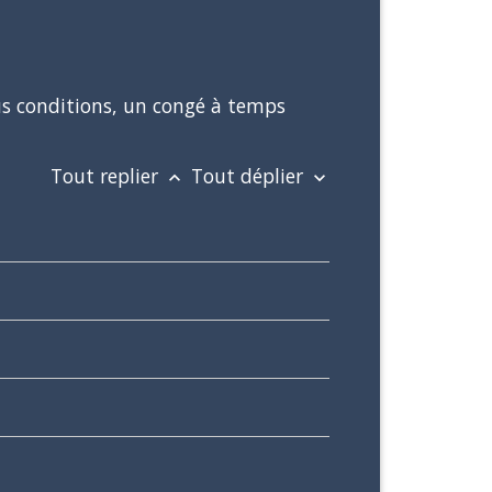
ous conditions, un congé à temps
Tout replier
Tout déplier
keyboard_arrow_up
keyboard_arrow_down