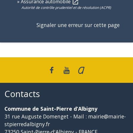
Assurance automobile
open_in_new
Autorité de contrôle prudentiel et de résolution (ACPR)
Signaler une erreur sur cette page
Contacts
Commune de Saint-Pierre d’Albigny
31 rue Auguste Domenget - Mail : mairie@mairie-
stpierredalbigny.fr
73250 Saint-Pierre-d'Albigny - FRANCE