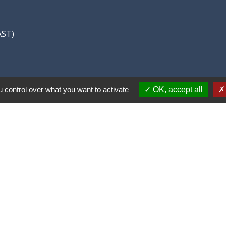
AST)
 control over what you want to activate
OK, accept all
Liens
Covoiturage Mobisavoie