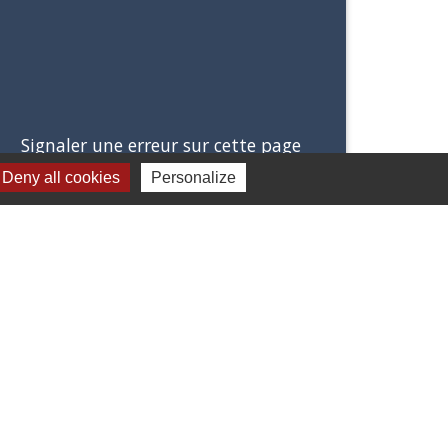
Signaler une erreur sur cette page
Deny all cookies
Personalize
Jumelages
Stetten Im Remstal (Allemagne)