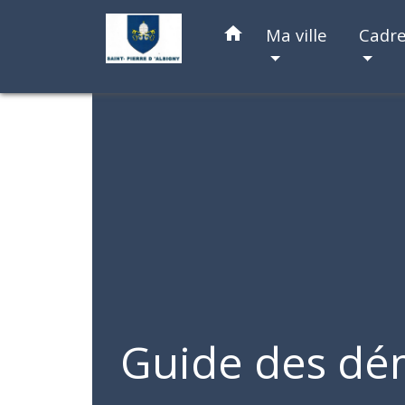
home
Ma ville
Cadre
Guide des dé