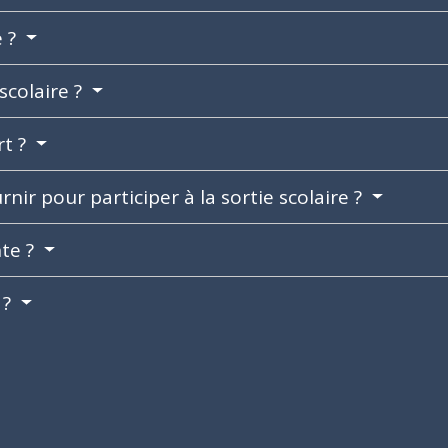
e ?
 scolaire ?
rt ?
nir pour participer à la sortie scolaire ?
nte ?
 ?