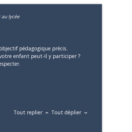
 au lycée
 objectif pédagogique précis.
otre enfant peut-il y participer ?
especter.
Tout replier
Tout déplier
keyboard_arrow_up
keyboard_arrow_down