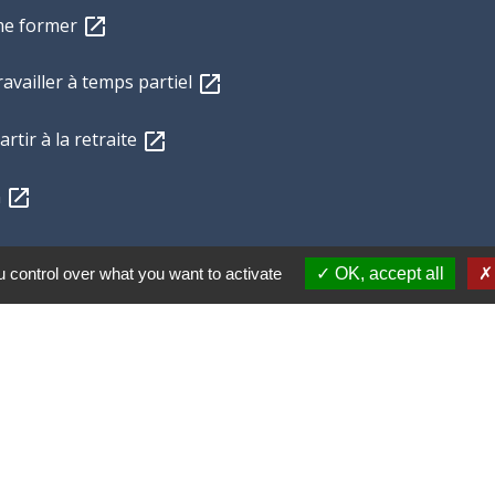
 me former
open_in_new
availler à temps partiel
open_in_new
rtir à la retraite
open_in_new
n
open_in_new
 control over what you want to activate
OK, accept all