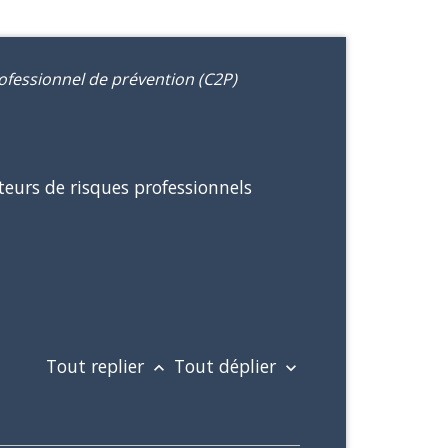
fessionnel de prévention (C2P)
teurs de risques professionnels
Tout replier
Tout déplier
keyboard_arrow_up
keyboard_arrow_down