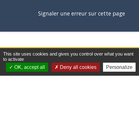
Signaler une erreur sur cette page
This site uses cookies and gives you control over what you want
to activate
OK, accept all
Deny all cookies
Personalize
Contacts
Commune de Saint-Pierre d’Albigny
31 rue Auguste Domenget - Mail : mairie@mairie-
stpierredalbigny.fr
73250 Saint-Pierre-d'Albigny - FRANCE
+33 4 79 28 50 23