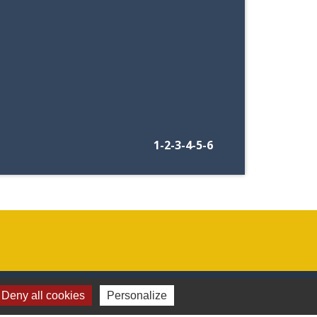
1
-2
-3
-4
-5
-6
Jumelages
Deny all cookies
Personalize