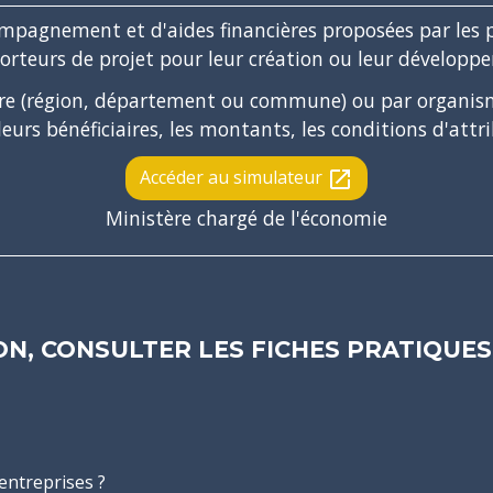
compagnement et d'aides financières proposées par les p
orteurs de projet pour leur création ou leur développ
oire (région, département ou commune) ou par organism
 leurs bénéficiaires, les montants, les conditions d'a
Accéder au simulateur
open_in_new
Ministère chargé de l'économie
N, CONSULTER LES FICHES PRATIQUES 
entreprises ?