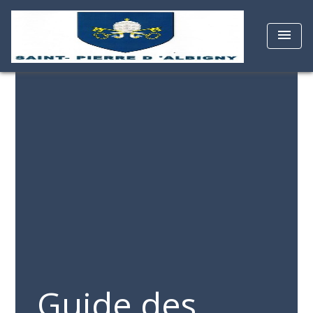
menu
Guide des