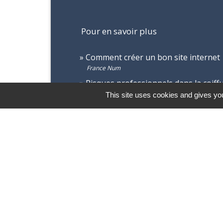
Pour en savoir plus
Comment créer un bon site internet
France Num
Risques professionnels dans la coiff
Caisse nationale d'assurance maladie (Cnam)
This site uses cookies and gives you
Peine complémentaire d'interdiction 
Legifrance
Coiffeur certification professionnell
France compétences
Comment faire si...
Devenir vendeur à domicile indépend