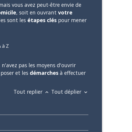
 mais vous avez peut-être envie de
omicile
, soit en ouvrant
votre
les sont les
étapes clés
pour mener
A à Z
s n'avez pas les moyens d'ouvrir
poser et les
démarches
à effectuer
Tout replier
Tout déplier
keyboard_arrow_up
keyboard_arrow_down