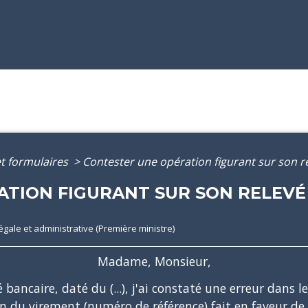
et formulaires
>
Contester une opération figurant sur son 
ATION FIGURANT SUR SON RELEVÉ
légale et administrative (Première ministre)
Madame, Monsieur,
vé bancaire, daté du
(...)
, j'ai constaté une erreur dans
on du virement
(numéro de référence)
fait en faveur de