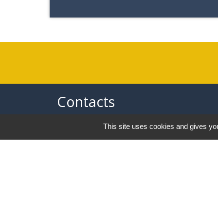
Contacts
Commune de Saint-Pierre d’Albigny
This site uses cookies and gives you
31 rue Auguste Domenget - Mail :
mairie@mairie-stpierredalbigny.fr
73250 Saint-Pierre-d'Albigny - FRANCE
+33 4 79 28 50 23
-
Mentions légales
Politique de confidential