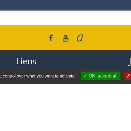
Liens
Covoiturage Mobisavoie
 control over what you want to activate
OK, accept all
Le Parc des Bauges
Qualité de l'air
Tourisme Coeur de Savoie
Trafic en temps réél en Savoie
-
-
-
ité
Accessibilité
Plan du site
Gestion des cookies