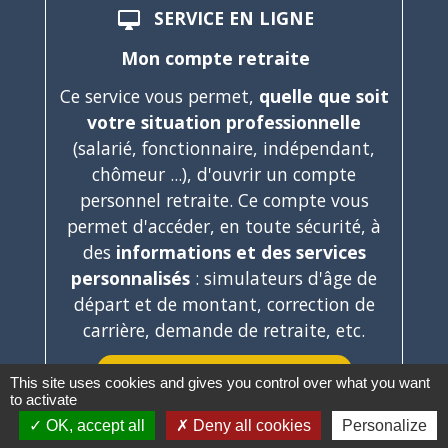
SERVICE EN LIGNE
desktop_mac
Mon compte retraite
Ce service vous permet,
quelle que soit
votre situation professionnelle
(salarié, fonctionnaire, indépendant,
chômeur ...), d'ouvrir un compte
personnel retraite. Ce compte vous
permet d'accéder, en toute sécurité, à
des
informations et des services
personnalisés
: simulateurs d'âge de
départ et de montant, correction de
carrière, demande de retraite, etc.
Accéder au service en ligne
open_in_new
This site uses cookies and gives you control over what you want
to activate
Groupement d'intérêt public "Union retraite"
OK, accept all
Deny all cookies
Personalize