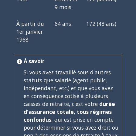
9 mois
À partir du
64 ans
172 (43 ans)
1
er
janvier
1968
À savoir
info
Si vous avez travaillé sous d'autres
statuts que salarié (agent public,
indépendant, etc.) et que vous avez
en conséquence cotisé à plusieurs
caisses de retraite, c'est votre
durée
d'assurance totale, tous régimes
confondus
, qui est prise en compte
pour déterminer si vous avez droit ou
non à des pensions de retraite à taux