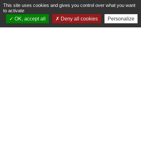
This site uses cookies and gives you control over what you want
to activate
OK, accept all
Deny all cookies
Personalize
Contacts
Commune de Saint-Pierre d’Albigny
31 rue Auguste Domenget - Mail : mairie@mairie-
stpierredalbigny.fr
73250 Saint-Pierre-d'Albigny - FRANCE
+33 4 79 28 50 23
Liens