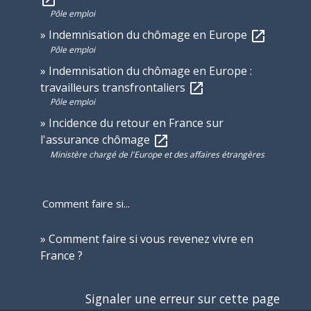
open_in_new
Pôle emploi
Indemnisation du chômage en Europe
open_in_new
Pôle emploi
Indemnisation du chômage en Europe :
travailleurs transfrontaliers
open_in_new
Pôle emploi
Incidence du retour en France sur
l'assurance chômage
open_in_new
Ministère chargé de l'Europe et des affaires étrangères
Comment faire si...
Comment faire si vous revenez vivre en
France ?
Signaler une erreur sur cette page