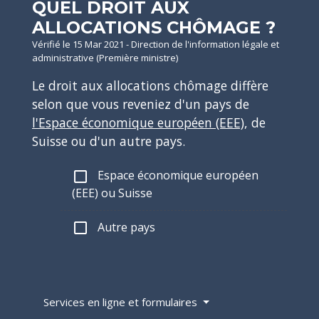
QUEL DROIT AUX
ALLOCATIONS CHÔMAGE ?
Vérifié le 15 Mar 2021 - Direction de l'information légale et
administrative (Première ministre)
Le droit aux allocations chômage diffère
selon que vous reveniez d'un pays de
l'Espace économique européen (EEE)
, de
Suisse ou d'un autre pays.
Espace économique européen
check_box_outline_blank
(EEE) ou Suisse
Autre pays
check_box_outline_blank
Services en ligne et formulaires