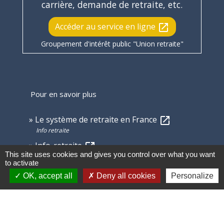
carrière, demande de retraite, etc.
Accéder au service en ligne
open_in_new
Groupement d'intérêt public "Union retraite"
Pour en savoir plus
Le système de retraite en France
open_in_new
Info retraite
Info-retraite
open_in_new
This site uses cookies and gives you control over what you want
Groupement d'intérêt public "Union retraite"
to activate
OK, accept all
Deny all cookies
Personalize
Signaler une erreur sur cette page