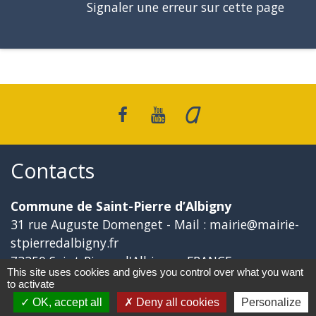
Signaler une erreur sur cette page
Contacts
Commune de Saint-Pierre d’Albigny
31 rue Auguste Domenget - Mail : mairie@mairie-
stpierredalbigny.fr
73250 Saint-Pierre-d'Albigny - FRANCE
This site uses cookies and gives you control over what you want
+33 4 79 28 50 23
to activate
OK, accept all
Deny all cookies
Personalize