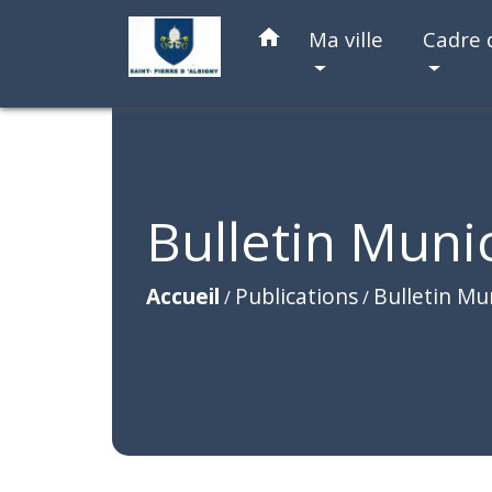
home
Ma ville
Cadre 
Bulletin Muni
Accueil
Publications
Bulletin Mu
/
/