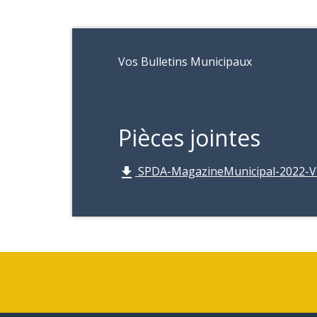
Vos Bulletins Municipaux
Pièces jointes
SPDA-MagazineMunicipal-2022-V4
file_download