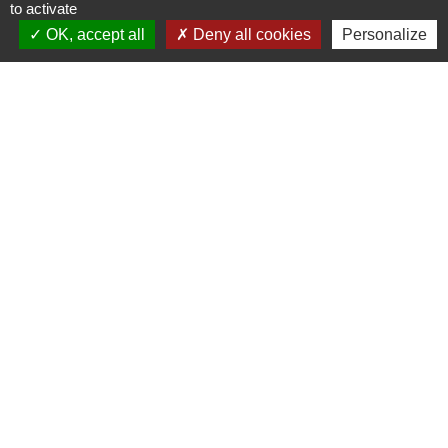
to activate
+33 4 79 28 50 23
OK, accept all
Deny all cookies
Personalize
Liens
Covoiturage Mobisavoie
Le Parc des Bauges
Qualité de l'air
Tourisme Coeur de Savoie
Trafic en temps réél en Savoie
Jumelages
Stetten Im Remstal (Allemagne)
-
-
Mentions légales
Politique de confidentialité
-
-
Accessibilité
Plan du site
Gestion des cookies