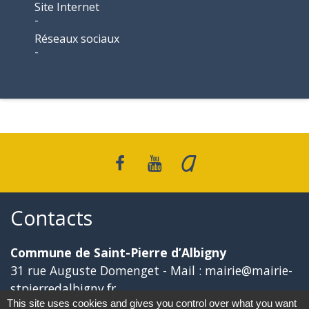
Site Internet
-
Réseaux sociaux
-
Contacts
Commune de Saint-Pierre d’Albigny
31 rue Auguste Domenget - Mail : mairie@mairie-
stpierredalbigny.fr
This site uses cookies and gives you control over what you want
73250 Saint-Pierre-d'Albigny - FRANCE