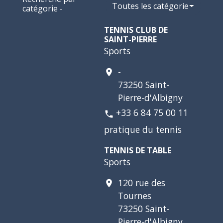
Toutes les catégories
catégorie -
TENNIS CLUB DE
SAINT-PIERRE
Sports
-
location_on
73250 Saint-
Pierre-d'Albigny
+33 6 84 75 00 11
phone
pratique du tennis
TENNIS DE TABLE
Sports
120 rue des
location_on
Tournes
73250 Saint-
Pierre-d'Albigny