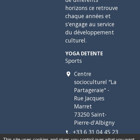
horizons ce retrouve
chaque années et
s'engage au service
du développement
culturel.
YOGA DETENTE
Sports
Centre
location_on
socioculturel "La
Partageraie" -
Rue Jacques
Marret
73250 Saint-
Pierre-d'Albigny
+33 6 31 04 45 23
phone
This site uses cookies and gives you control over what you want