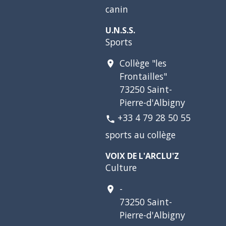
canin
U.N.S.S.
Sports
Collège "les
location_on
Frontailles"
73250 Saint-
Pierre-d'Albigny
+33 4 79 28 50 55
phone
sports au collège
VOIX DE L'ARCLU'Z
Culture
-
location_on
73250 Saint-
Pierre-d'Albigny