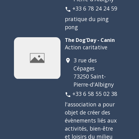
+33 6 78 24 24 59
phone
pratique du ping
pong
The Dog'Day - Canin
Action caritative
3 rue des
location_on
Cépages
73250 Saint-
Pierre-d'Albigny
+33 6 58 55 02 38
phone
l'association a pour
objet de créer des
évènements liés aux
activités, bien-être
et loisirs du milieu