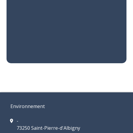
Environnement
-
location_on
73250 Saint-Pierre-d'Albigny