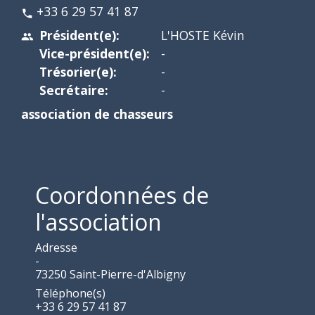
+33 6 29 57 41 87
phone
Président(e):
L'HOSTE Kévin
people
Vice-président(e):
-
Trésorier(e):
-
Secrétaire:
-
association de chasseurs
Coordonnées de
l'association
Adresse
-
73250 Saint-Pierre-d'Albigny
Téléphone(s)
+33 6 29 57 41 87