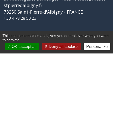
stpierredalbigny.fr
73250 Saint-Pierre-d'Albigny - FRANCE
+33 4 79 28 50 23
Liens
This site uses cookies and gives you control over what you want
to activate
OK, accept all
Deny all cookies
Personalize
Covoiturage Mobisavoie
Le Parc des Bauges
Qualité de l'air
Tourisme Coeur de Savoie
Trafic en temps réél en Savoie
Jumelages
Stetten Im Remstal (Allemagne)