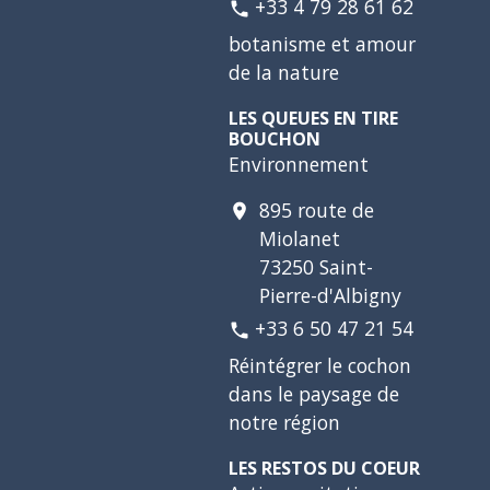
+33 4 79 28 61 62
phone
botanisme et amour
de la nature
LES QUEUES EN TIRE
BOUCHON
Environnement
895 route de
location_on
Miolanet
73250 Saint-
Pierre-d'Albigny
+33 6 50 47 21 54
phone
Réintégrer le cochon
dans le paysage de
notre région
LES RESTOS DU COEUR