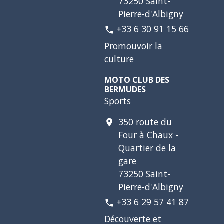
73250 Saint-
Pierre-d'Albigny
+33 6 30 91 15 66
phone
Promouvoir la
culture
MOTO CLUB DES
BERMUDES
Sports
350 route du
location_on
Four à Chaux -
Quartier de la
gare
73250 Saint-
Pierre-d'Albigny
+33 6 29 57 41 87
phone
Découverte et