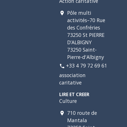
Action caritative
Pôle multi
location_on
activités–70 Rue
des Confréries
73250 St PIERRE
D’ALBIGNY
73250 Saint-
Pierre-d'Albigny
+33 4 79 72 69 61
phone
association
caritative
LIRE ET CREER
Culture
710 route de
location_on
Mantala