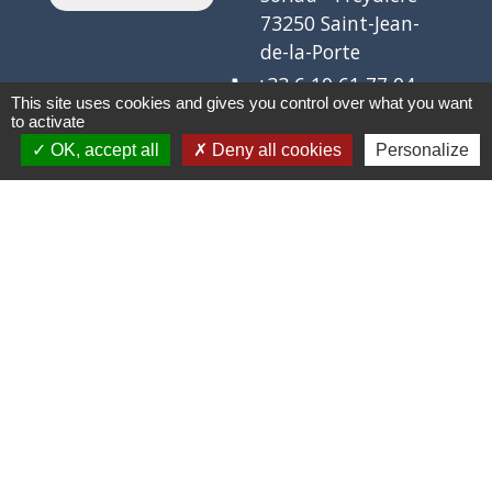
73250 Saint-Jean-
de-la-Porte
+33 6 10 61 77 04
phone
This site uses cookies and gives you control over what you want
Gymnastique
to activate
chinoise
OK, accept all
Deny all cookies
Personalize
ROUGE CITRON
COMPAGNIE
Culture
390 route de chez
location_on
les Gex
73250 Saint-
Pierre-d'Albigny
+33 6 62 10 86 73
phone
Organisation de
spectacles vivants ou