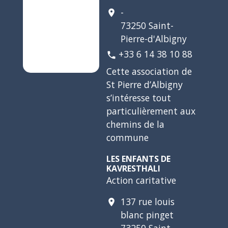
-
location_on
73250 Saint-
Pierre-d'Albigny
+33 6 14 38 10 88
phone
Cette association de
St Pierre d’Albigny
s’intéresse tout
particulièrement aux
chemins de la
commune
LES ENFANTS DE
KAVRESTHALI
Action caritative
137 rue louis
location_on
blanc pinget
73250 Saint-