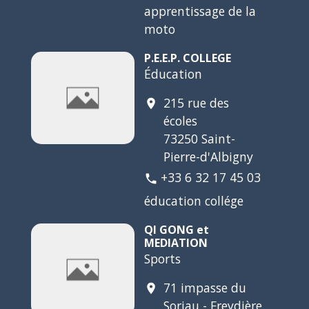
apprentissage de la
moto
P.E.E.P. COLLEGE
Éducation
215 rue des
location_on
écoles
73250 Saint-
Pierre-d'Albigny
+33 6 32 17 45 03
phone
éducation collége
QI GONG et
MEDIATION
Sports
71 impasse du
location_on
Soriau - Freydière