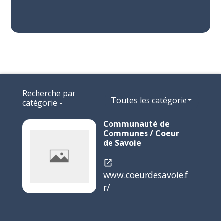
Recherche par
Toutes les catégories
catégorie -
Communauté de
Communes / Coeur
de Savoie
open_in_new
www.coeurdesavoie.f
r/