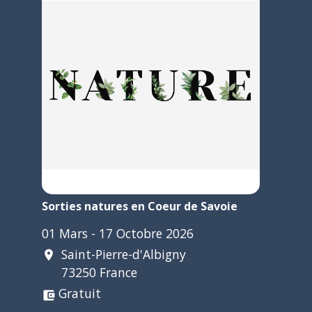
Sorties natures en Coeur de Savoie
01 Mars - 17 Octobre 2026
Saint-Pierre-d'Albigny
location_on
73250 France
Gratuit
account_balance_wallet