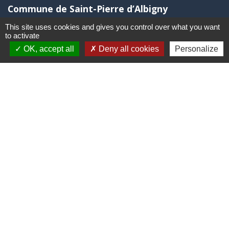
Commune de Saint-Pierre d’Albigny
31 rue Auguste Domenget - Mail : mairie@mairie-
This site uses cookies and gives you control over what you want
stpierredalbigny.fr
to activate
73250 Saint-Pierre-d'Albigny - FRANCE
OK, accept all
Deny all cookies
Personalize
+33 4 79 28 50 23
Liens
Covoiturage Mobisavoie
Le Parc des Bauges
Qualité de l'air
Tourisme Coeur de Savoie
Trafic en temps réél en Savoie
Jumelages
Stetten Im Remstal (Allemagne)