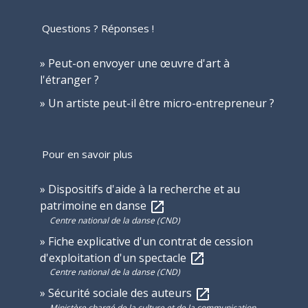
Questions ? Réponses !
Peut-on envoyer une œuvre d'art à
l'étranger ?
Un artiste peut-il être micro-entrepreneur ?
Pour en savoir plus
Dispositifs d'aide à la recherche et au
patrimoine en danse
open_in_new
Centre national de la danse (CND)
Fiche explicative d'un contrat de cession
d'exploitation d'un spectacle
open_in_new
Centre national de la danse (CND)
Sécurité sociale des auteurs
open_in_new
Ministère chargé de la culture et de la communication