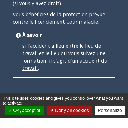
(si vous y avez droit).
Vous bénéficiez de la protection prévue
contre le
licenciement pour maladie
.
À savoir
info
si l'accident a lieu entre le lieu de
travail et le lieu où vous suivez une
formation, il s'agit d'un
accident du
travail
.
This site uses cookies and gives you control over what you want
Textes de référence
to activate
OK, accept all
Deny all cookies
Personalize
Questions ? Réponses !