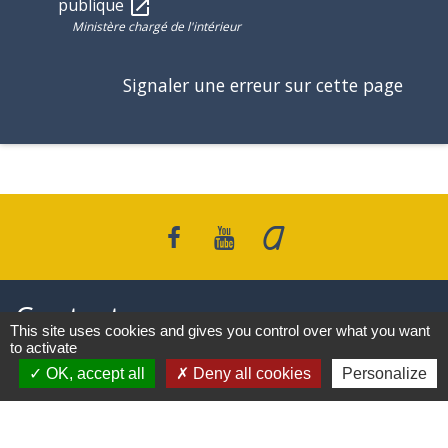
publique
open_in_new
Ministère chargé de l'intérieur
Signaler une erreur sur cette page
Contacts
This site uses cookies and gives you control over what you want
to activate
Commune de Saint-Pierre d’Albigny
OK, accept all
Deny all cookies
Personalize
31 rue Auguste Domenget - Mail : mairie@mairie-
stpierredalbigny.fr
73250 Saint-Pierre-d'Albigny - FRANCE